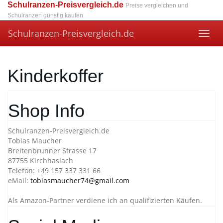
Skip
Schulranzen-Preisvergleich.de
Preise vergleichen und
to
Schulranzen günstig kaufen
main
Schulranzen-Preisvergleich.de
content
Toggl
navig
Kinderkoffer
Shop Info
Schulranzen-Preisvergleich.de
Tobias Maucher
Breitenbrunner Strasse 17
87755 Kirchhaslach
Telefon: +49 157 337 331 66
eMail:
tobiasmaucher74@gmail.com
Als Amazon-Partner verdiene ich an qualifizierten Käufen.